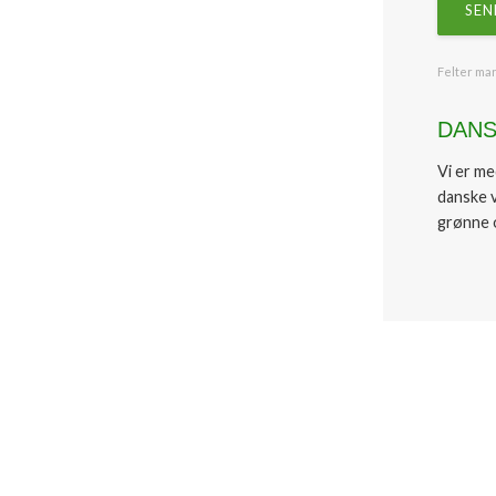
Felter mar
​DAN
Vi er m
danske 
grønne 