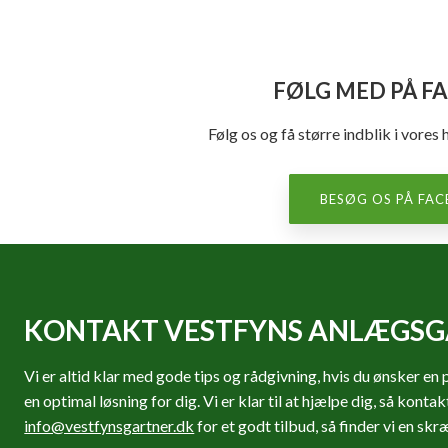
FØLG MED PÅ F
Følg os og få større indblik i vore
BESØG OS PÅ FAC
KONTAKT VESTFYNS ANLÆGSG
Vi er altid klar med gode tips og rådgivning, hvis du ønsker e
en optimal løsning for dig. Vi er klar til at hjælpe dig, så konta
info@vestfynsgartner.dk
for et godt tilbud, så finder vi en skr