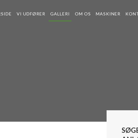
SIDE
VI UDFØRER
GALLERI
OM OS
MASKINER
KON
SØG