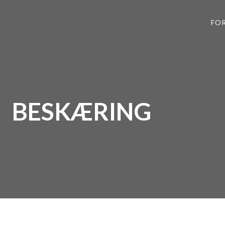
FOR
BESKÆRING​