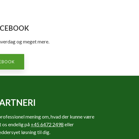
ACEBOOK
s hverdag og meget mere.
EBOOK​
ARTNERI
n professionel mening om, hvad der kunne være
kt os endelig på
+45 6472 2498
eller
æddersyet løsning til dig.