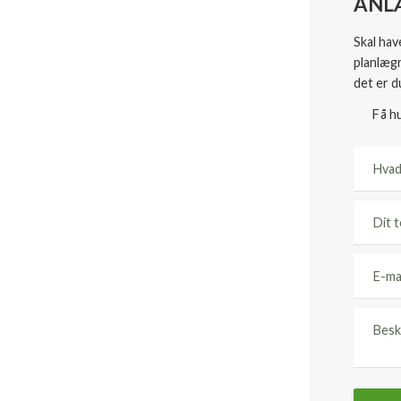
ANL
Skal hav
planlægn
det er d
​Få h