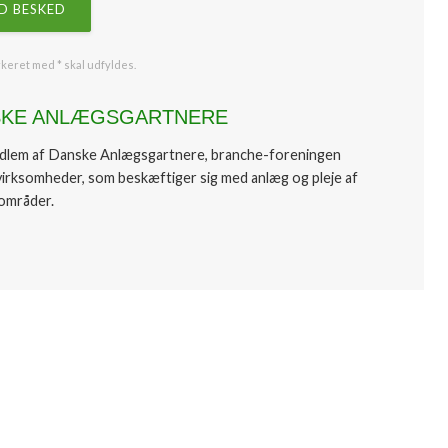
keret med * skal udfyldes.​
SKE ANLÆGSGARTNERE
edlem af Danske Anlægsgartnere, branche-foreningen
virksomheder, som beskæftiger sig med anlæg og pleje af
områder.​